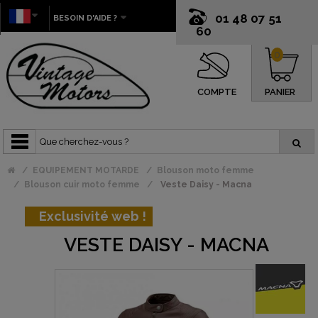
01 48 07 51
BESOIN D'AIDE ?
60
0
COMPTE
PANIER
EQUIPEMENT MOTARDE
Blouson moto femme
Blouson cuir moto femme
Veste Daisy - Macna
Exclusivité web !
VESTE DAISY - MACNA