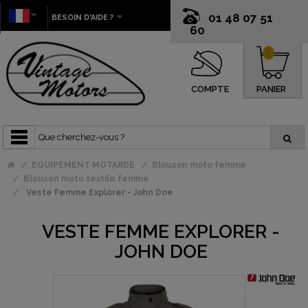
01 48 07 51
BESOIN D'AIDE ?
60
0
COMPTE
PANIER
EQUIPEMENT MOTARDE
Blouson moto femme
Blouson moto textile femme
Veste Femme Explorer - John Doe
VESTE FEMME EXPLORER -
JOHN DOE