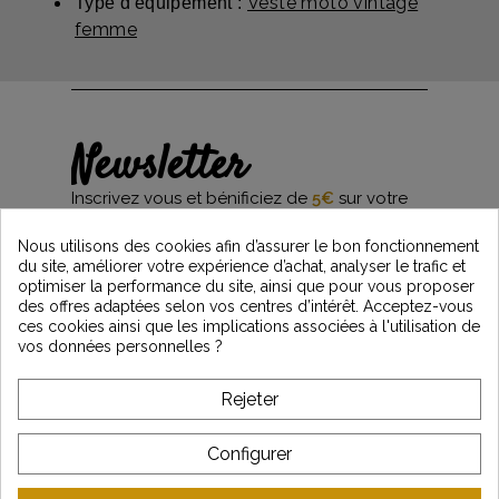
Veste moto vintage
Type d'équipement :
femme
Newsletter
Inscrivez vous et bénificiez de
5€
sur votre
première commande*
et restez informés des dernières nouveautés
Nous utilisons des cookies afin d’assurer le bon fonctionnement
Vintage Motors
du site, améliorer votre expérience d’achat, analyser le trafic et
optimiser la performance du site, ainsi que pour vous proposer
des offres adaptées selon vos centres d’intérêt. Acceptez-vous
ces cookies ainsi que les implications associées à l'utilisation de
*Dès 99€ d'achat. En vous abonnant à notre newsletter, vous reconnaissez avoir pris
vos données personnelles ?
connaissance de notre politique de gestion des données personnelles et vous
l'acceptez.
Rejeter
A PROPOS DE VINTAGE
Configurer
SERVICE CLIENT