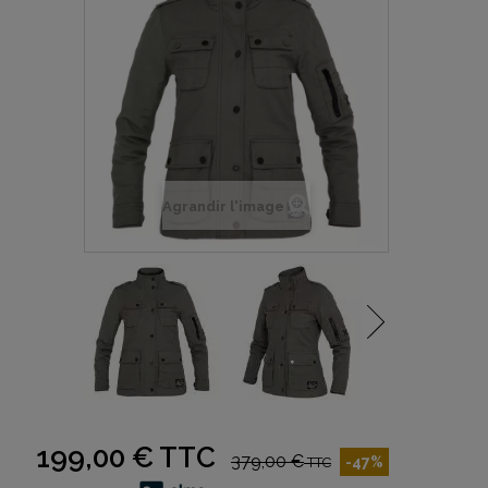
Agrandir l'image
199,00 €
TTC
379,00 €
-47%
TTC