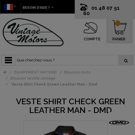
01 48 07 51
BESOIN D'AIDE ?
60
0
COMPTE
PANIER
EQUIPEMENT MOTARD
Blouson moto
Blouson textile vintage
Veste Shirt Check Green Leather Man - Dmd
VESTE SHIRT CHECK GREEN
LEATHER MAN - DMD