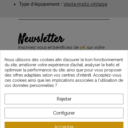
Veste moto vintage
Type d'équipement :
Newsletter
Inscrivez vous et bénificiez de
5€
sur votre
première commande*
et restez informés des dernières nouveautés
Nous utilisons des cookies afin d’assurer le bon fonctionnement
Vintage Motors
du site, améliorer votre expérience d’achat, analyser le trafic et
optimiser la performance du site, ainsi que pour vous proposer
des offres adaptées selon vos centres d’intérêt. Acceptez-vous
ces cookies ainsi que les implications associées à l'utilisation de
*Dès 99€ d'achat. En vous abonnant à notre newsletter, vous reconnaissez avoir pris
vos données personnelles ?
connaissance de notre politique de gestion des données personnelles et vous
l'acceptez.
Rejeter
A PROPOS DE VINTAGE
Configurer
SERVICE CLIENT
Accepter