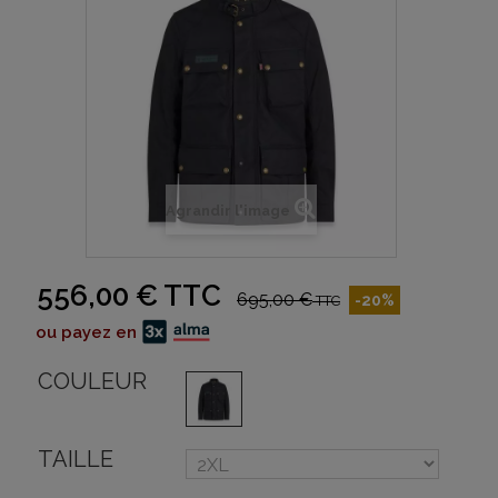
Agrandir l'image
556,00 €
TTC
695,00 €
-20%
TTC
ou payez en
COULEUR
TAILLE