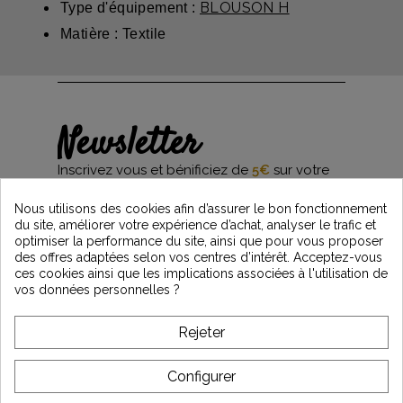
BLOUSON H
Type d'équipement :
Matière : Textile
Newsletter
Inscrivez vous et bénificiez de
5€
sur votre
première commande*
et restez informés des dernières nouveautés
Nous utilisons des cookies afin d’assurer le bon fonctionnement
Vintage Motors
du site, améliorer votre expérience d’achat, analyser le trafic et
optimiser la performance du site, ainsi que pour vous proposer
des offres adaptées selon vos centres d’intérêt. Acceptez-vous
ces cookies ainsi que les implications associées à l'utilisation de
*Dès 99€ d'achat. En vous abonnant à notre newsletter, vous reconnaissez avoir pris
vos données personnelles ?
connaissance de notre politique de gestion des données personnelles et vous
l'acceptez.
Rejeter
A PROPOS DE VINTAGE
Configurer
SERVICE CLIENT