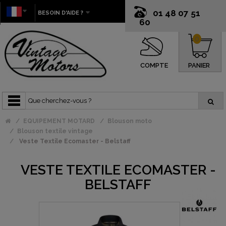
01 48 07 51
BESOIN D'AIDE ?
60
0
COMPTE
PANIER
EQUIPEMENT MOTARD
Blouson moto
Blouson textile vintage
Veste Textile Ecomaster - Belstaff
VESTE TEXTILE ECOMASTER -
BELSTAFF