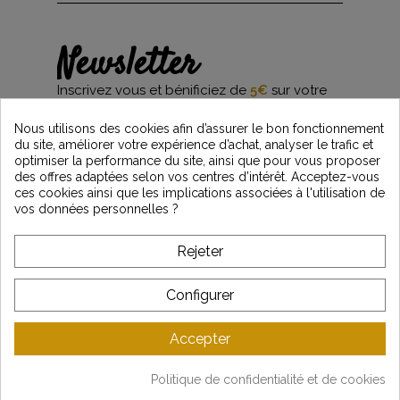
Newsletter
Inscrivez vous et bénificiez de
5€
sur votre
première commande*
et restez informés des dernières nouveautés
Nous utilisons des cookies afin d’assurer le bon fonctionnement
Vintage Motors
du site, améliorer votre expérience d’achat, analyser le trafic et
optimiser la performance du site, ainsi que pour vous proposer
des offres adaptées selon vos centres d’intérêt. Acceptez-vous
ces cookies ainsi que les implications associées à l'utilisation de
*Dès 99€ d'achat. En vous abonnant à notre newsletter, vous reconnaissez avoir pris
vos données personnelles ?
connaissance de notre politique de gestion des données personnelles et vous
l'acceptez.
Rejeter
A PROPOS DE VINTAGE
Configurer
SERVICE CLIENT
Accepter
DERNIÈRES ACTUALITÉS
Politique de confidentialité et de cookies
Mentions légales
-
CGV
-
Gestion des données
-
Plan du site