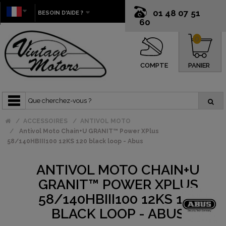
01 48 07 51
BESOIN D'AIDE ?
60
0
COMPTE
PANIER
ACCESSOIRES
ANTIVOL MOTO
Antivol Moto Chain+U GRANIT™ Power XPlus
58/140HBIII100 12KS 120 black loop - Abus
ANTIVOL MOTO CHAIN+U
GRANIT™ POWER XPLUS
58/140HBIII100 12KS 120
BLACK LOOP - ABUS