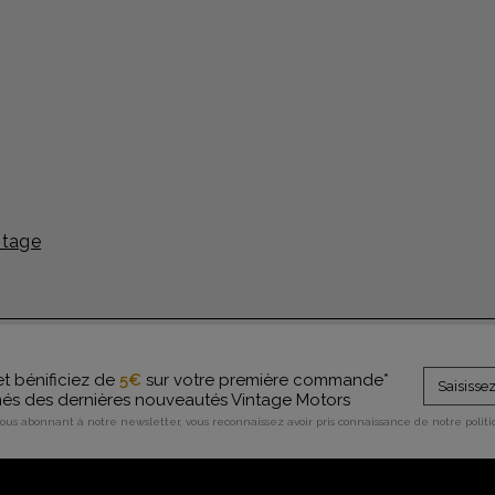
ntage
et bénificiez de
5€
sur votre première commande*
rmés des dernières nouveautés Vintage Motors
vous abonnant à notre newsletter, vous reconnaissez avoir pris connaissance de notre polit