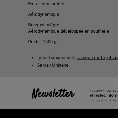
Extracteurs arrière
Aérodynamique
Becquet intégré
Aérodynamique développée en soufflerie
Poids : 1400 gr.
Casque moto jet vi
Type d'équipement :
Genre : Unisexe
Newsletter
Inscrivez vous 
et restez info
*Dès 99€ d'achat. En 