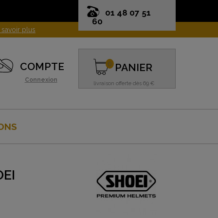
01 48 07 51
60
0
COMPTE
PANIER
Connexion
livraison offerte dès 69 €
ONS
OEI