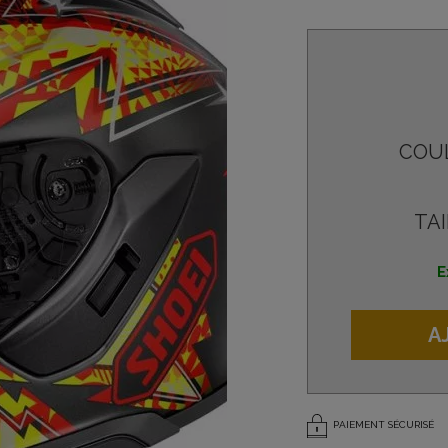
COU
TAI
E
A
PAIEMENT SÉCURISÉ