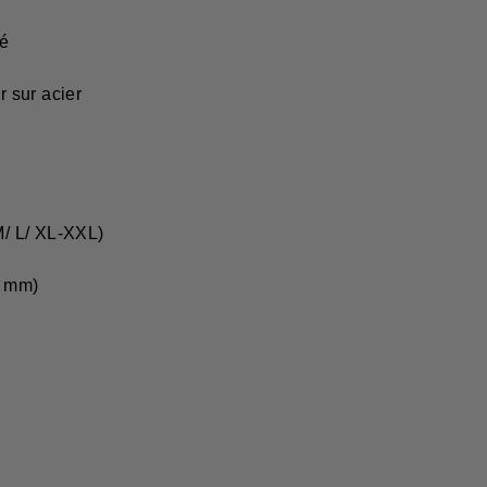
té
 sur acier
M/ L/ XL-XXL)
9 mm)