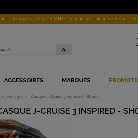
Gagnez 10 euros en parrainant un proche !
En savoir plus
ACCESSOIRES
MARQUES
PROMOTI
jet vintage
Casque J-Cruise 3 Inspired - Shoei
CASQUE J-CRUISE 3 INSPIRED - SH