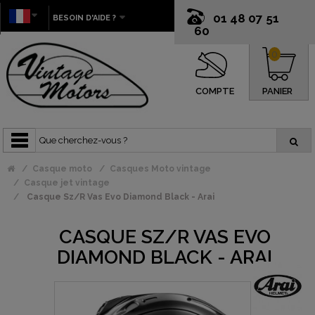
01 48 07 51
BESOIN D'AIDE ?
60
0
COMPTE
PANIER
Casque moto
Casques Moto vintage
Casque jet vintage
Casque Sz/R Vas Evo Diamond Black - Arai
CASQUE SZ/R VAS EVO
DIAMOND BLACK - ARAI