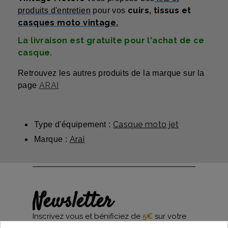
cuirs, tissus et
produits d'entretien
pour vos
casques moto vintage.
La livraison est gratuite pour l'achat de ce
casque.
Retrouvez les autres produits de la marque sur la
ARAI
page
Casque moto jet
Type d'équipement :
Arai
Marque :
Newsletter
Inscrivez vous et bénificiez de
5€
sur votre
première commande*