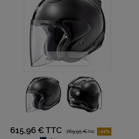
Agrandir l'image
615,96 €
TTC
769,95 €
-20%
TTC