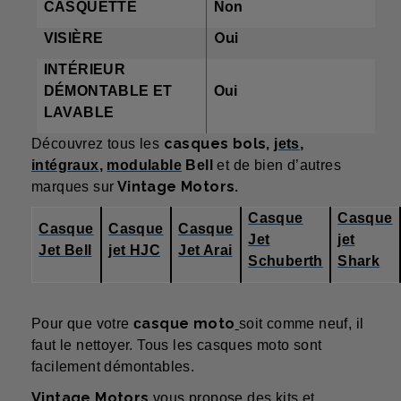
CASQUETTE
Non
Oui
VISIÈRE
INTÉRIEUR
DÉMONTABLE ET
Oui
LAVABLE
casques bols,
Découvrez tous les
jets
,
intégraux
,
modulable
Bell
et de bien d’autres
Vintage Motors.
marques sur
Casque
Casque
Casque
Casque
Casque
Jet
jet
Jet Bell
jet HJC
Jet Arai
Schuberth
Shark
asque moto
Pour que votre
c
soit comme neuf, il
faut le nettoyer. Tous les casques moto sont
facilement démontables.
Vintage Motors
vous propose d
es
kits et