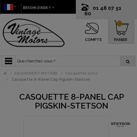
01 48 07 51
BESOIN D'AIDE ?
60
0
COMPTE
PANIER
EQUIPEMENT MOTARD
Casquette moto
Casquette 8-Panel Cap Pigskin-Stetson
CASQUETTE 8-PANEL CAP
PIGSKIN-STETSON