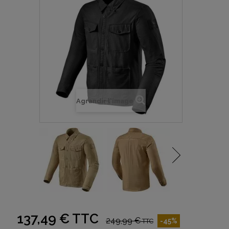
Agrandir l'image
137,49 €
TTC
249,99 €
-45%
TTC