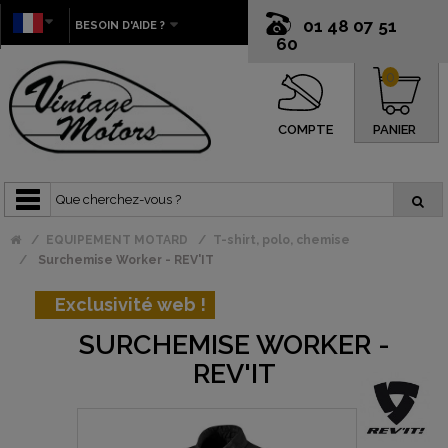
01 48 07 51
BESOIN D'AIDE ?
60
0
COMPTE
PANIER
EQUIPEMENT MOTARD
T-shirt, polo, chemise
Surchemise Worker - REV'IT
Exclusivité web !
SURCHEMISE WORKER -
REV'IT