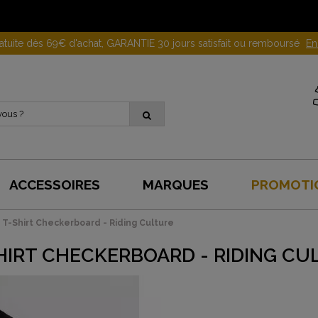
Gagnez 10 euros en parrainant un proche !
En savoir plus
ACCESSOIRES
MARQUES
PROMOTI
T-Shirt Checkerboard - Riding Culture
HIRT CHECKERBOARD - RIDING CU