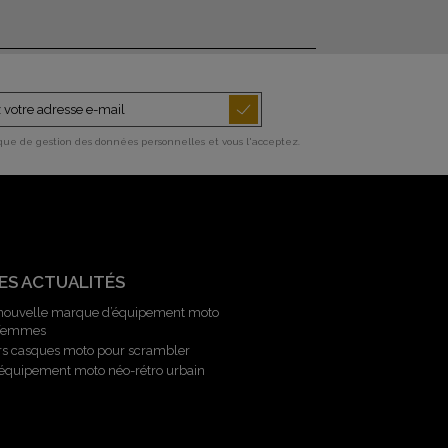
ique de gestion des données personnelles et vous l'acceptez.
ES ACTUALITÉS
 nouvelle marque d’équipement moto
 femmes
rs casques moto pour scrambler
l’équipement moto néo-rétro urbain