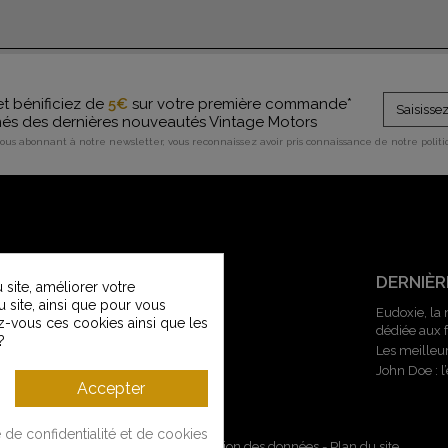
et bénificiez de
5€
sur votre première commande*
rmés des dernières nouveautés Vintage Motors
vous abonnant à notre newsletter, vous reconnaissez avoir pris connaissance de notre polit
SERVICE CLIENT
DERNIÈR
site, améliorer votre
u site, ainsi que pour vous
Contactez-nous
Eudoxie, la
z-vous ces cookies ainsi que les
dédiée aux
Service Clients Vintage Motors
?
Les meilleu
Guide des tailles
John Doe : 
Livraisons et retours
Accepter
Modes de paiement
e de confidentialité et de cookies
Mentions légales
-
CGV
-
Gestion des données
-
Plan du site