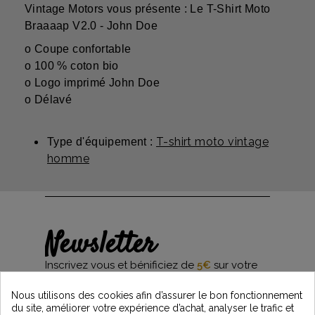
Vintage Motors vous présente : Le T-Shirt Moto
Braaaap V2.0 - John Doe
o Coupe confortable
o 100 % coton bio
o Logo imprimé John Doe
o Délavé
T-shirt moto vintage
Type d'équipement :
homme
Newsletter
Inscrivez vous et bénificiez de
5€
sur votre
première commande*
et restez informés des dernières nouveautés
Nous utilisons des cookies afin d’assurer le bon fonctionnement
Vintage Motors
du site, améliorer votre expérience d’achat, analyser le trafic et