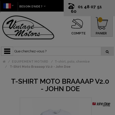
01 48 07 51
BESOIN D'AIDE ?
60
0
COMPTE
PANIER
EQUIPEMENT MOTARD
T-shirt, polo, chemise
T-Shirt Moto Braaaap V2.0 - John Doe
T-SHIRT MOTO BRAAAAP V2.0
- JOHN DOE