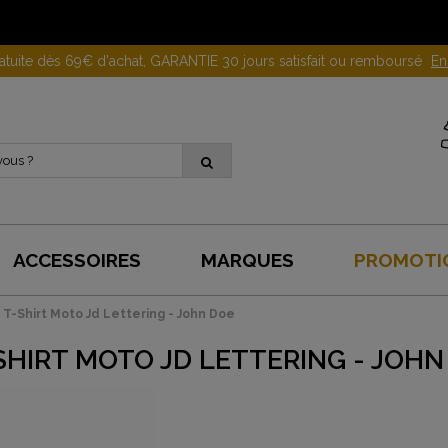
Gagnez 10 euros en parrainant un proche !
En savoir plus
ACCESSOIRES
MARQUES
PROMOTI
T-Shirt Moto Jd Lettering - John Doe
SHIRT MOTO JD LETTERING - JOHN