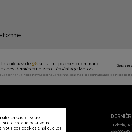
age homme
et bénificiez de
5€
sur votre première commande*
rmés des dernières nouveautés Vintage Motors
vous abonnant à notre newsletter, vous reconnaissez avoir pris connaissance de notre polit
SERVICE CLIENT
DERNIÈR
site, améliorer votre
u site, ainsi que pour vous
Contactez-nous
Eudoxie, la
z-vous ces cookies ainsi que les
dédiée aux
Service Clients Vintage Motors