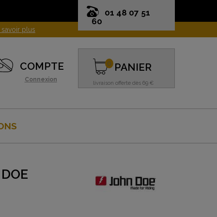
01 48 07 51
60
0
COMPTE
PANIER
Connexion
livraison offerte dès 69 €
ONS
 DOE