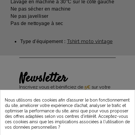
Lavage en machine à 30°C sur le côté gauche
Ne pas sécher en machine
Ne pas javelliser
Pas de nettoyage à sec
Tshirt moto vintage
Type d'équipement :
Newsletter
Inscrivez vous et bénificiez de
5€
sur votre
première commande*
et restez informés des dernières nouveautés
Nous utilisons des cookies afin d’assurer le bon fonctionnement
Vintage Motors
du site, améliorer votre expérience d’achat, analyser le trafic et
optimiser la performance du site, ainsi que pour vous proposer
des offres adaptées selon vos centres d’intérêt. Acceptez-vous
ces cookies ainsi que les implications associées à l'utilisation de
*Dès 99€ d'achat. En vous abonnant à notre newsletter, vous reconnaissez avoir pris
vos données personnelles ?
connaissance de notre politique de gestion des données personnelles et vous