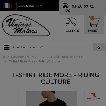
01 48 07 51
BESOIN D'AIDE ?
60
0
COMPTE
PANIER
EQUIPEMENT MOTARD
T-shirt, polo, chemise
T-Shirt Ride More - Riding Culture
T-SHIRT RIDE MORE - RIDING
CULTURE