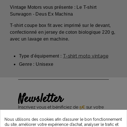
Vintage Motors vous présente : Le T-shirt
Surwagon - Deus Ex Machina
T-shirt coupe box fit avec imprimé sur le devant,
confectionné en jersey de coton biologique 220 g,
avec un lavage en machine.
T-shirt moto vintage
Type d'équipement :
Genre : Unisexe
Newsletter
Inscrivez vous et bénificiez de
5€
sur votre
première commande*
et restez informés des dernières nouveautés
Nous utilisons des cookies afin d’assurer le bon fonctionnement
Vintage Motors
du site, améliorer votre expérience d’achat, analyser le trafic et