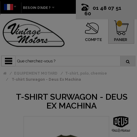
01 48 07 51
BESOIN D'AIDE ?
60
0
COMPTE
PANIER
EQUIPEMENT MOTARD
T-shirt, polo, chemise
T-shirt Surwagon - Deus Ex Machina
T-SHIRT SURWAGON - DEUS
EX MACHINA