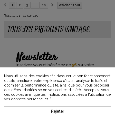
1
2
3
...
10
Afficher tout
Résultats 1 - 12 sur 120.
TOUS LES PRODUITS VINTAGE
Newsletter
Inscrivez vous et bénificiez de
5€
sur votre
première commande*
et restez informés des dernières nouveautés
Nous utilisons des cookies afin d’assurer le bon fonctionnement
Vintage Motors
du site, améliorer votre expérience d’achat, analyser le trafic et
optimiser la performance du site, ainsi que pour vous proposer
des offres adaptées selon vos centres d’intérêt. Acceptez-vous
ces cookies ainsi que les implications associées à l'utilisation de
*Dès 99€ d'achat. En vous abonnant à notre newsletter, vous reconnaissez avoir pris
vos données personnelles ?
connaissance de notre politique de gestion des données personnelles et vous
l'acceptez.
Rejeter