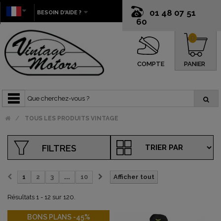
01 48 07 51
BESOIN D'AIDE ?
60
0
COMPTE
PANIER
TOUS LES PRODUITS VINTAGE
FILTRES
1
2
3
...
10
Afficher tout
Résultats 1 - 12 sur 120.
-45%
BONS PLANS -45%